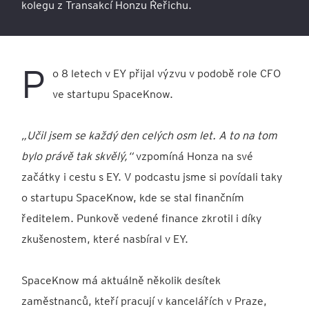
kolegu z Transakcí Honzu Řeřichu.
P
o 8 letech v EY přijal výzvu v podobě role CFO
ve startupu SpaceKnow.
„Učil jsem se každý den celých osm let. A to na tom
bylo právě tak skvělý,“
vzpomíná Honza na své
začátky i cestu s EY. V podcastu jsme si povídali taky
o startupu SpaceKnow, kde se stal finančním
ředitelem. Punkově vedené finance zkrotil i díky
zkušenostem, které nasbíral v EY.
SpaceKnow má aktuálně několik desítek
zaměstnanců, kteří pracují v kancelářích v Praze,