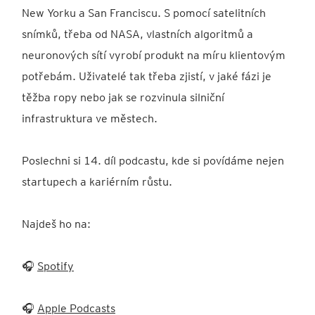
New Yorku a San Franciscu. S pomocí satelitních
snímků, třeba od NASA, vlastních algoritmů a
neuronových sítí vyrobí produkt na míru klientovým
potřebám. Uživatelé tak třeba zjistí, v jaké fázi je
těžba ropy nebo jak se rozvinula silniční
infrastruktura ve městech.
Poslechni si 14. díl podcastu, kde si povídáme nejen
startupech a kariérním růstu.
Najdeš ho na:
🎧
Spotify
🎧
Apple Podcasts