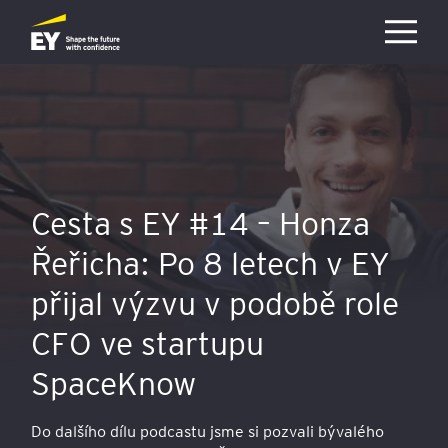
Přejít na hlavní obsah
Cesta s EY #14 – Honza
Řeřicha: Po 8 letech v EY
přijal výzvu v podobě role
CFO ve startupu
SpaceKnow
Do dalšího dílu podcastu jsme si pozvali bývalého