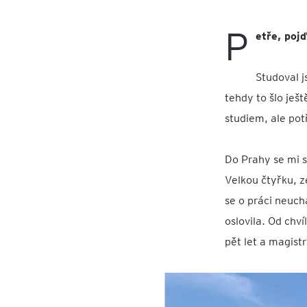
P
etře, poj
Studoval 
tehdy to šlo ješ
studiem, ale pot
Do Prahy se mi 
Velkou čtyřku, z
se o práci neuch
oslovila. Od chví
pět let a magist