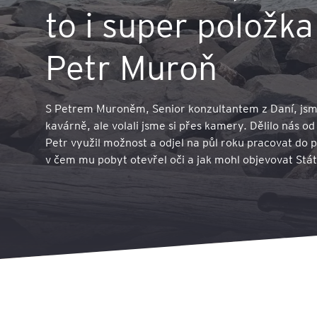
to i super položk
Petr Muroň
S Petrem Muroněm, Senior konzultantem z Daní, jsme
kavárně, ale volali jsme si přes kamery. Dělilo nás o
Petr využil možnost a odjel na půl roku pracovat do 
v čem mu pobyt otevřel oči a jak mohl objevovat Státy