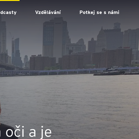
odcasty
Vzdělávání
Potkej se s námi
oči a je