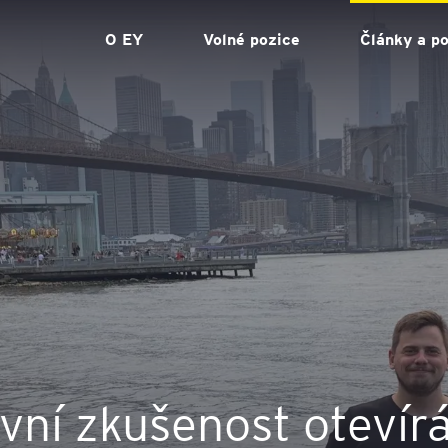
O EY
Volné pozice
Články a p
ní zkušenost otevírá 