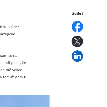
Sdílet
MUNI v Brně,
avazujícím
jsem se na
al mít pocit, že
áce mě velice
 a teď už jsem tu