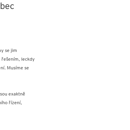
ůbec
my se jim
m řešením, leckdy
ení. Musíme se
 jsou exaktně
ího řízení,