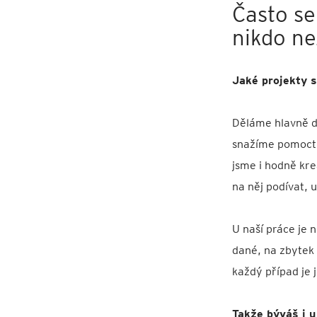
Často se
nikdo ne
Jaké projekty 
Děláme hlavně dan
snažíme pomoct. 
jsme i hodně kre
na něj podívat, 
U naší práce je n
dané, na zbytek 
každý případ je 
Takže býváš i 