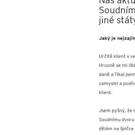
Soudním
jiné stát
Jaký je nejzají
Určitě klient s 
Hrozně se mi líb
daně a říkal jse
zamyslel a podív
klient.
Jsem pyšný, že 
Soudnímu dvoru E
dělám na špičce 