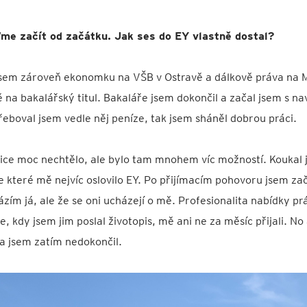
ďme začít od začátku. Jak ses do EY vlastně dostal?
jsem zároveň ekonomku na VŠB v Ostravě a dálkově práva na 
tě na bakalářský titul. Bakaláře jsem dokončil a začal jsem s n
řeboval jsem vedle něj peníze, tak jsem sháněl dobrou práci.
sice moc nechtělo, ale bylo tam mnohem víc možností. Koukal 
e které mě nejvíc oslovilo EY. Po přijímacím pohovoru jsem zač
ázím já, ale že se oni ucházejí o mě. Profesionalita nabídky pr
le, kdy jsem jim poslal životopis, mě ani ne za měsíc přijali. No
ra jsem zatím nedokončil.