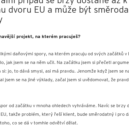
u dvoru EU a může být směrodat
y
mavější projekt, na kterém pracuješ?
velkými daňovými spory, na kterém pracuju od svých začátků v
ilo, jak jsem se na něm učil. Na začátku jsem si přečetl argum
m si: jo, to dává smysl, asi má pravdu. Jenomže když jsem se
al jsem se na jiné výklady, začal jsem si uvědomovat, že prav
spor od začátku v mnoha ohledech vyhráváme. Navíc se brzy d
U, takže problém, který řeší klient, bude směrodatný i pro da
toho, co se dá v tomhle odvětví dělat.