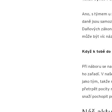
Ano, s týmem u s
daně jsou samoz
Daňových zákonů 
může být víc ná
Když k tobě do 
Při náboru se na
ho zařadí. V na
jako tým, takže 
přetrpět pocity 
snaží pochopit p
Náš aktu