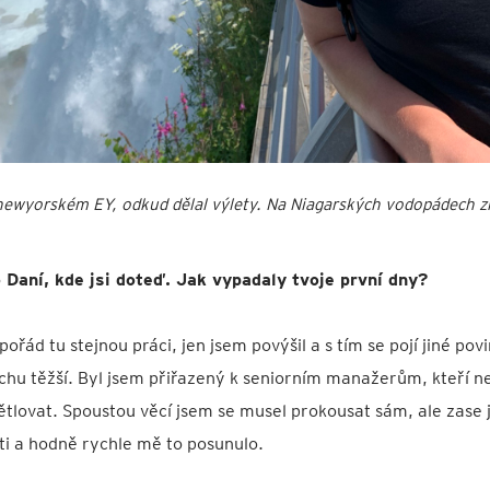
 newyorském EY, odkud dělal výlety. Na Niagarských vodopádech z
o Daní, kde jsi doteď. Jak vypadaly tvoje první dny?
řád tu stejnou práci, jen jsem povýšil a s tím se pojí jiné pov
chu těžší. Byl jsem přiřazený k seniorním manažerům, kteří ne
ětlovat. Spoustou věcí jsem se musel prokousat sám, ale zase
ti a hodně rychle mě to posunulo.