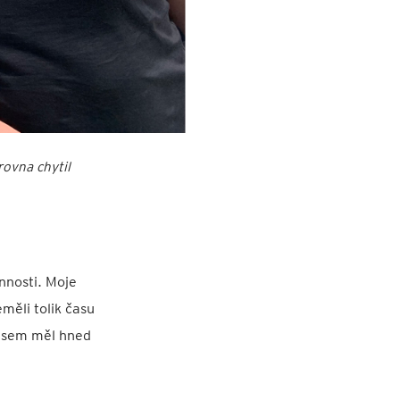
rovna chytil
innosti. Moje
měli tolik času
 jsem měl hned