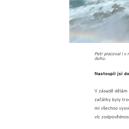
Petr pracoval i v
duhu.
Nastoupil jsi d
V zásadě dělám po
začátky byly tro
mi všechno vysv
víc zodpovědnos