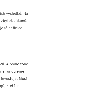
ích výsledků. Na
 zbytek zákonů.
jaké definice
odí. A podle toho
ečně fungujeme
 investuje. Musí
gů, kteří se