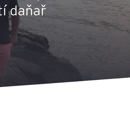
tí daňař