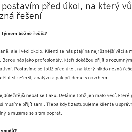
 postavím před úkol, na který v
zná řešení
s týmem běžně řešíš?
ě, ale i věci okolo. Klienti se nás ptají na nejrůznější věci a 
Berou nás jako profesionály, kteří dokážou přijít s rozumný
ativní. Postavíme se totiž před úkol, na který nikdo nezná řeš
udělat si rešerši, analýzu a pak přijdeme s návrhem.
ejdůležitější nebát se tlaku. Děláme totiž jen málo věcí, které
si musíme přijít sami. Třeba když zastupujeme klienta u správn
jiný a musíme se s tím poprat.
u soudů?