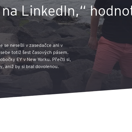
a na LinkedIn,“ hodno
 se nesešli v zasedačce ani v
d sebe totiž šest časových pásem.
pobočky EY v New Yorku. Přečti si,
, aniž by si bral dovolenou.