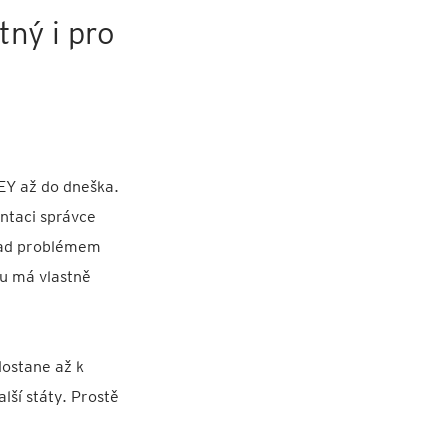
ný i pro
 EY až do dneška.
entaci správce
 nad problémem
du má vlastně
ostane až k
lší státy. Prostě