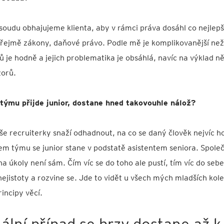
oudu obhajujeme klienta, aby v rámci práva dosáhl co nejlepš
řejmě zákony, daňové právo. Podle mě je komplikovanější než
je hodně a jejich problematika je obsáhlá, navíc na výklad ně
zorů.
týmu přijde junior, dostane hned takovouhle nálož?
še recruiterky snaží odhadnout, na co se daný člověk nejvíc h
šem týmu se junior stane v podstatě asistentem seniora. Spol
na úkoly není sám. Čím víc se do toho ale pustí, tím víc do sebe
nejistoty a rozvine se. Jde to vidět u všech mých mladších kole
rincipy věcí.
ální případ se brzy dostane až k