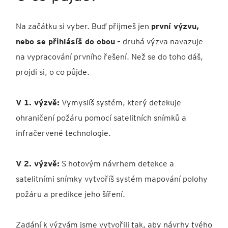
Na začátku si vyber. Buď přijmeš jen
první výzvu,
nebo se přihlásíš do obou
– druhá výzva navazuje
na vypracování prvního řešení. Než se do toho dáš,
projdi si, o co půjde.
V 1. výzvě:
Vymyslíš systém, který detekuje
ohraničení požáru pomocí satelitních snímků a
infračervené technologie.
V 2. výzvě:
S hotovým návrhem detekce a
satelitními snímky vytvoříš systém mapování polohy
požáru a predikce jeho šíření.
Zadání k výzvám jsme vytvořili tak, aby návrhy tvého