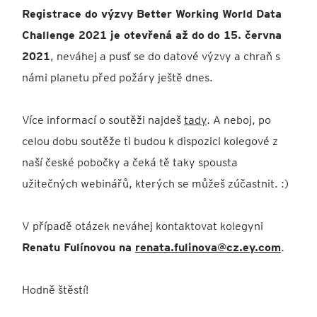
Registrace do výzvy Better Working World Data
Challenge 2021 je otevřená až do
do 15. června
2021
, neváhej a pusť se do datové výzvy a chraň s
námi planetu před požáry ještě dnes.
Více informací o soutěži najdeš
tady
. A neboj, po
celou dobu soutěže ti budou k dispozici kolegové z
naší české pobočky a čeká tě taky spousta
užitečných webinářů, kterých se můžeš zúčastnit. :)
V případě otázek neváhej kontaktovat kolegyni
Renatu Fulínovou na
renata.fulinova@cz.ey.com
.
Hodně štěstí!