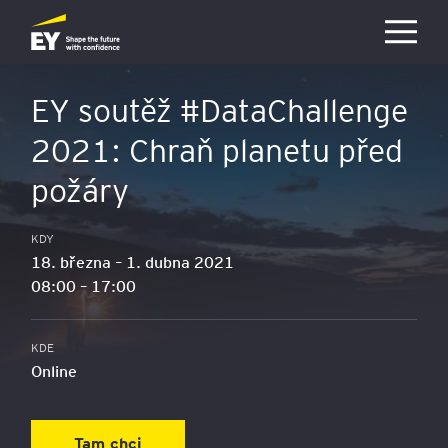
Přejít na hlavní obsah
EY soutěž #DataChallenge
2021: Chraň planetu před
požáry
KDY
18. března – 1. dubna 2021
08:00
–
17:00
KDE
Online
Tam chci