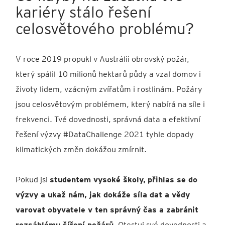
kariéry stálo řešení
celosvětového problému?
V roce 2019 propukl v Austrálii obrovský požár,
který spálil 10 milionů hektarů půdy a vzal domov i
životy lidem, vzácným zvířatům i rostlinám. Požáry
jsou celosvětovým problémem, který nabírá na síle i
frekvenci. Tvé dovednosti, správná data a efektivní
řešení výzvy #DataChallenge 2021 tyhle dopady
klimatických změn dokážou zmírnit.
Pokud jsi
studentem vysoké školy,
přihlas se do
výzvy a ukaž nám, jak dokáže síla dat a vědy
varovat obyvatele v ten správný čas a zabránit
rozsáhlému šíření požárů
. Otestuj své dovednosti a