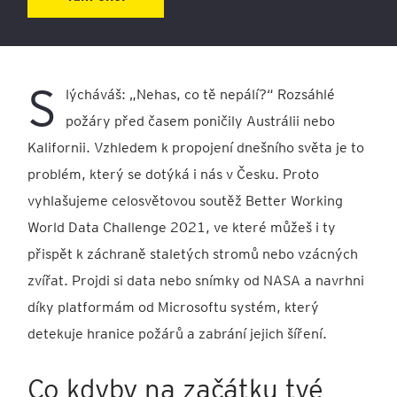
S
lýcháváš: „Nehas, co tě nepálí?“ Rozsáhlé
požáry před časem poničily Austrálii nebo
Kalifornii. Vzhledem k propojení dnešního světa je to
problém, který se dotýká i nás v Česku. Proto
vyhlašujeme celosvětovou soutěž Better Working
World Data Challenge 2021, ve které můžeš i ty
přispět k záchraně staletých stromů nebo vzácných
zvířat. Projdi si data nebo snímky od NASA a navrhni
díky platformám od Microsoftu systém, který
detekuje hranice požárů a zabrání jejich šíření.
Co kdyby na začátku tvé