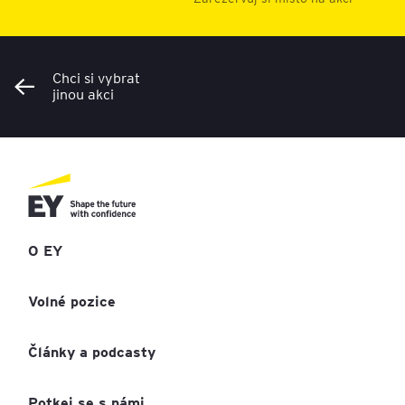
Chci si vybrat
jinou akci
O EY
Volné pozice
Články a podcasty
Potkej se s námi