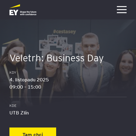
Přejít na hlavní obsah
Veletrh: Business Day
KDY
4. listopadu 2025
09:00
–
15:00
KDE
UTB Zlín
Tam chci